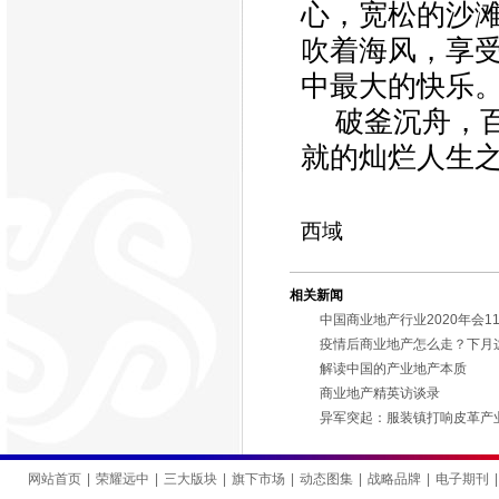
心，宽松的沙
吹着海风，享
中最大的快乐
破釜沉舟，
就的灿烂人生
西域
相关新闻
中国商业地产行业2020年会1
疫情后商业地产怎么走？下月
解读中国的产业地产本质
商业地产精英访谈录
异军突起：服装镇打响皮革产
网站首页
|
荣耀远中
|
三大版块
|
旗下市场
|
动态图集
|
战略品牌
|
电子期刊
|