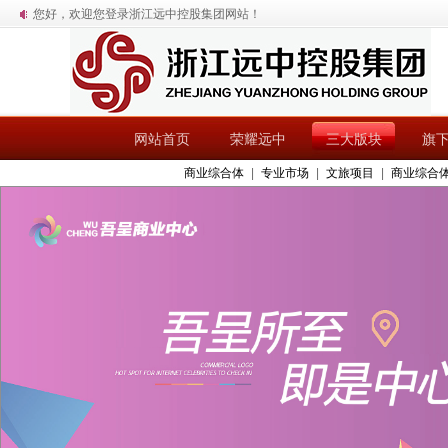
您好，欢迎您登录浙江远中控股集团网站！
网站首页
荣耀远中
三大版块
旗
商业综合体
|
专业市场
|
文旅项目
|
商业综合