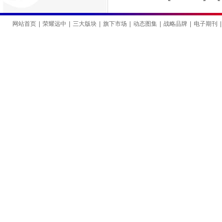
网站首页
|
荣耀远中
|
三大版块
|
旗下市场
|
动态图集
|
战略品牌
|
电子期刊
|