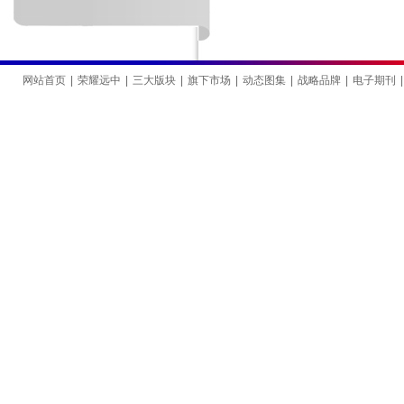
网站首页
|
荣耀远中
|
三大版块
|
旗下市场
|
动态图集
|
战略品牌
|
电子期刊
|