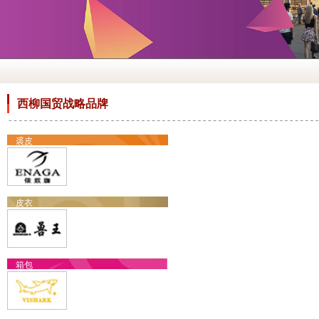
西柳国贸战略品牌
裘皮
皮衣
箱包