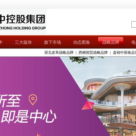
中
三大版块
旗下市场
动态图集
战略品牌
电
浙北皮革战略品牌
|
西柳国贸战略品牌
|
盘锦中国食品