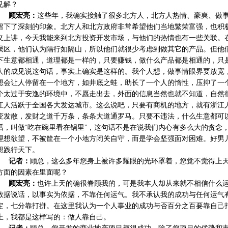
见解？
顾宏亮：
这些年，我确实接触了很多北方人，北方人热情、豪爽、做
留下了深刻的印象。北方人和北方政府非常希望他们当地繁荣富强，也积
义上讲，今天我能来到北方投资开发市场，与他们的热情也有一些关联。
误区，他们认为隔行如隔山，所以他们就很少考虑到做其它的产品。但他
下生意都相通，道理都是一样的，只要赚钱，做什么产品都是相通的，只
人的成见说这句话，事实上确实是这样的。我个人想，做事情眼界要放宽
想会让人停留在一个地方，如井底之蛙，助长了一个人的惰性，压抑了一
个太过于安逸的环境中，不愿走出去，外面的信息当然也就不知道，自然
江人活跃于全国各大发达城市。这么说吧，只要有商机的地方，就有浙江
变发散，发财之道千万条，条条大道通罗马。只要不违法，什么生意都可
话，叫做“吃在碗里看在锅里”，这句话不是在说我们内心有多么大的贪念
理想欲望，不被筐在一个小地方闭关自守，而是学会坚强面对困难。好男
想践行天下。
记者：
顾总，这么多年您身上被许多耀眼的光环罩着，您觉不觉得上
方面的因素在里面呢？
顾宏亮：
也许上天的确很眷顾我的，可是我本人却从来就不相信什么
数据说话，以事实为依据，不靠任何运气。我不承认我的成功与任何运气
定，七分靠打拼。在这里我认为一个人事业的成功与否百分之百要靠自己
上，我都是这样写的：做人靠自己。