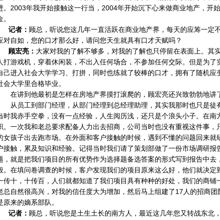
进。2003年我开始接触这一行当，2004年开始沉下心来做商业地产，
金。
记者：
顾总，听说您这几年一直活跃在商业地产界，每天的应筹一定
应对自如，您的口才那么好，请问您天生就具有口才天赋吗？
顾宏亮：
大家对我的了解不够多，对我的了解也只停留在表面上。其
人打游戏机，穿着休闲装，不出入任何场合，不参加任何交际。但是为了
自己进入社会大学学习、打拼，同时也练就了较棒的口才，拥有了随机应
社会大学里合格毕业。
在讲到他最初是怎样在房地产界摸打滚爬的，顾宏亮还兴致勃勃地讲
从员工到部门经理，从部门经理到总经理助理，其实我那时也只是徒
当时我赤手空拳，没有一点经验，人生阅历浅，还只是个浪头小子。在南
职。一次我和老总要求配备人力出去招商，公司当时也没有重视这件事，
的女孩子出去跑市场。在外面和客户接触的时候，遇到不懂的问题回来就
户接触，累及知识和经验。记得当时我们请了策划部做了一份市场调研报
题，就是把我们项目的所有优势作为选择题备选答案的形式写到报告中去
般。在填问卷调查的时候，客户发现我们的项目原来这么好，他们就决定
一传十，十传百，人们就都知道了我们项目具有种种的好处，我们的商铺
老总自然很高兴，对我的信任度大为增加，然后马上组建了17人的招商团
是原来的嫡系部队。
记者：
顾总，听说您是土生土长的南方人，最近这几年您又转战东北