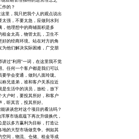
市场后期管理独特的运营理念之
工作的？
在这里，我只把我个人的观点说出
要太强，不要太急，应做到水到
满，他理想中的商铺面积是多
的租金太高，物管太乱，卫生不
更好的经商环境。站在对方的角
友为他们解决实际困难，广交朋
讲过“利用”一词，在这里我不觉
用。任何一个客户都是我们可以
员要学会变通，做到八面玲珑。
以称兄道弟，谁和客户关系拉近
就是生活中的演员，放松，放下
个大户时，要投其所好，和客户
声，听其言，投其所好。
您能谈谈您对这个项目的看法吗？
的浑厚市场底蕴下再次升级换代，
位是以多方赢利为目标，打造让
各地的大型市场做竞争。例如其
的空间，物流、仓储、租金等成