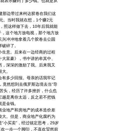
团就表示赚到了多少钱。也就是从
建那边带过来柯达胶卷在我们这
元。当时我就在想，1个赚2元
0元，照这样做下去，10年后我就能
房子，这个地方放电视，那个地方放
天兴冲冲地拿着几个胶卷去公园
样破碎了。
小生意。后来在一边经商的过程
十大富豪》，书中讲的牟其中、
历，深深的激励了我。后来我又
很大。
会有多少回报。母亲的话我牢记
，竟然想到去俄罗斯边境去当“导
的苦头，经历了许多挫折，什么也
它越是离你太远，反之若不把钱
就是金钱。
商业地产和房地产的成本造价差
较大。但是，商业地产化腐朽为
“小买卖”，经过镇定思考，29岁
喜欢一步一个脚印，不喜欢贸然前