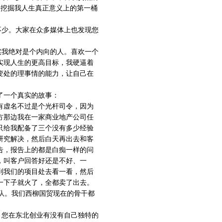
开始挖掘我人生真正意义上的第一桶
不少。大家在众多媒体上也发现您
实我绝对是个内向的人。喜欢一个
实现人生的更高目标，我硬逼着
变处的理事情的能力，让自己在
了一个真实的故事：
有虚名不过是个光杆司令，因为
方那边我在一家商业地产公司任
只给我配备了三个没有多少经验
研究解决，然后白天再出去和客
告，报告上的都是白痴一样的问
，叫客户回答好还是不好、一
到我们的项目处去看一看，然后
一下子就火了，全都卖了出去。
队。我们西柳国贸现在的骨干都
，您在东北创业有没有自己独特的