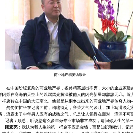
商业地产精英访谈录
在中国纷纭复杂的商业地产界，各路精英层出不穷，大小的企业家浩
样闪烁在商海的天空上的以熠熠光辉泽被他人的闪亮新星却寥寥无几。近
一样旋转在中国的大江南北。他就是从桐乡走出来的商业地产界传奇人物
匆匆忙忙坐在记者面前，稍喘待定，雍荣大气的谈吐，加上写满淡定
惑，流露出了中年男人应有的成熟之气，总是让人觉得在面对一潭深不可
记者：
顾总，听说您这么多年做专业市场非常成功，请问你人生的第
顾宏亮：
我认为我人生的第一桶金不应是金钱，而是知识和教训。记得