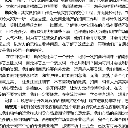
记者：
顾总，您开发的商业地产项目都很成功，除了您项目的优势和
外，大家也都知道招商工作很重要，我想请教您一下，您是怎样看待招商
顾宏亮：
其实做招商工作是一项实打实的交心工程，并无捷径可行。
来给大家听一听，权当交流。在做商业地产的招商工作时，目标针对性不
渠成，等到瓜熟蒂落之时，一蹴而就。了解客户对它现在的市场有哪些不
大，租金是多少。他们对现状有哪些不满，也许他们会认为他们现在市场
好，人气不旺。因为有了这些众多的不满，他们才会寻求改变，才会寻找
度去想，以对方的思维去看待问题。在了解了这些之后，再和他们广交朋
友是我们公司一向的宗旨。
在讲到这里时，顾宏亮还举了一个例子：记得一次招商培训课上的老师
得它是贬义词，而觉得它是一个褒义词，什么叫利用？因为可用才会被利
利用的资源。我们的招商思维要向外发散，运用起来要灵活。我们招商人
招商要做到把理念吃透，和客户聊天时要做到忘我、无我，混熟了甚至可
谁就是高手，还要注重注细节，不吝啬我们的微笑。招商、销售人员其实
一切心理负担，多接触人，多开阔视野，让对方觉得你博学多才。在攻一
接触不要太刻意，我们一定要随意。在交流过程中，学会察言观色，观其
记者：
听说您着手开发建设的西柳国贸这个项目现在进展得非常好，
顾宏亮：
刚开始我要开发西柳国贸这个项目的初衷就是要在西柳原有
以我们独特的运营模式指导市场后期管理和长远发展。我们市场的前期定
更多的人赚到钱的市场。西柳国贸市场集群开业运营后，完全可以和全国
它的处于城市中心的专业商业地产，那些市场寸土是金，已没有可再发展