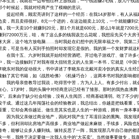
小本生意，我就在一边帮他往秤上放线团，一个线团赚2毛钱，放几个线
那个时候起，我就对经商产生了模糊的意识。
提起经商，顾宏亮讲到了这样的一个经历：在我14岁那年，有人从福
边卖，而且卖得很好。8元一个进的，在这边能卖上10元，一个就能赚到2
钱，我一天卖10个就赚到20元，那1个月就是600元，那么1年就是720
赚到72000万元，哇，有了这么多的钱我该怎么花呢，我想应先买个大
张大床，这个地方放电脑……当时我处在幻想中的无限幸福之中。我第二
里卖，可是当有人买到手拍照时却发现它是假的。我的第一个发财梦就这
在我十五、六岁时我就开始经经营酒吧、开过电子游戏厅、做了许多
中，我一边接触到了对我有很大扭转意义的人生第一本书，它就是《中国
李晓东对我的促动很大，书中讲述了李晓东在北戴河卖冷饮的真实人生经
接触了其它书籍，如《战胜哈佛》《机缘巧合》，这两本书对我的影响都
我的母亲曾教导过我说，吃得苦中苦，方为人上人。有多少付出，就
在心。17岁时，我的头脑中对经商意识已经有了雏形。那时的我热血沸腾
爷”。后来由于缺少社会经验，没有人生阅历，经商基础薄弱。吃了不少
没干成。通过这几年闯荡社会的经验教训，我总结出，你越是把钱看重，
看重，它却会离你越近。做生意其实也是人生的一种游戏，拥有一身本事
因为我父亲做过商业地产，因此对我产生了耳濡目染的熏陶。我发现
不多，但利润却比房地产高很多，商业地产做起来麻烦，手续多，风险也
传奇，能够让众多人赚到钱。辗转反思了一阵，我发现那几年自己做的都是
这一年，我终于决定要做一次我人生中的“大买卖”。当然做事要做专，我