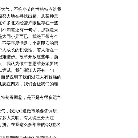
事大气，不拘小节的性格特点给我
极努力地在寻找出路。从某种意
在许多北方经营户眼里存在一些
们不知道还有一句话，那就是天
是大同小异而已。我绝不带有个
，不要容易满足，小富即安的思
个人成长的积极性。若人活在一
很难进步。改革开放这些年，浙
人。我认为做生意思维必须要转
以尝试。我们浙江人还有一句
，而是说明了我们浙江人有较强的
儿志在四方，我们会让我们的理
天特别眷顾您，是不是有很多运气
运气，我只知道做市场要凭调研、
有多大关联。有人说三分天注
打拼。在我这么多年来的QQ签名