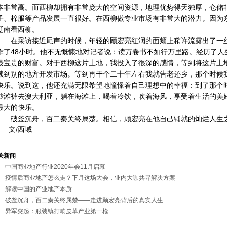
本非常高。而西柳却拥有非常庞大的空间资源，地理优势得天独厚，仓储
子、棉服等产品发展一直很好。在西柳做专业市场有非常大的潜力。因为
辽南看西柳。
在采访接近尾声的时候，年轻的顾宏亮红润的面颊上稍许流露出了一
作了48小时。他不无慨慷地对记者说：读万卷书不如行万里路。经历了人
最宝贵的财富。对于西柳这片土地，我投入了很深的感情，等到将这片土
续到别的地方开发市场。等到再干个二十年左右我就告老还乡，那个时候
快乐。说到这，他还充满无限希望地憧憬着自己理想中的幸福：到了那个
沙滩裤去澳大利亚，躺在海滩上，喝着冷饮，吹着海风，享受着生活的美
最大的快乐。
破釜沉舟，百二秦关终属楚。相信，顾宏亮在他自己铺就的灿烂人生
文/西域
关新闻
中国商业地产行业2020年会11月启幕
疫情后商业地产怎么走？下月这场大会，业内大咖共寻解决方案
解读中国的产业地产本质
破釜沉舟，百二秦关终属楚——走进顾宏亮背后的真实人生
异军突起：服装镇打响皮革产业第一枪