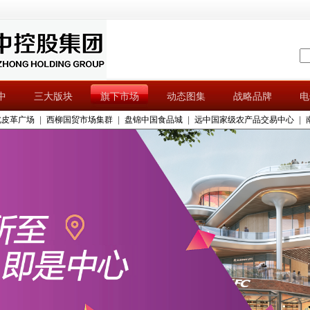
中
三大版块
旗下市场
动态图集
战略品牌
电
北皮革广场
|
西柳国贸市场集群
|
盘锦中国食品城
|
远中国家级农产品交易中心
|