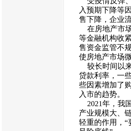
受疫情反弹
入预期下降等
售下降，企业
在房地产市
等金融机构收
售资金监管不
使房地产市场微
较长时间以
贷款利率，一
些因素增加了
入市的趋势。
2021年，
产业规模大、
轻重的作用，