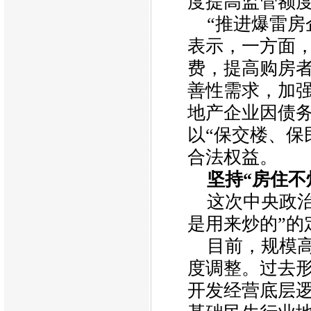
度提高监管额
“推进爆雷房
表示，一方面
费，提高购房
善性需求，加强
地产企业因债
以“保交楼、保
合法权益。
坚持“房住不
这次中央政
是用来炒的”的
目前，规模高
度调整。过去形
开发经营底层