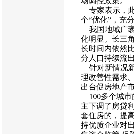
场调控政策。
专家表示，此
个“优化”，充
我国地域广
化明显。长三
长时间内依然
分人口持续流
针对新情况
理改善性需求、
出台促房地产
100多个城
主下调了房贷利
套住房的，提高
持优质企业对出