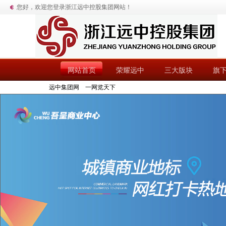
您好，欢迎您登录浙江远中控股集团网站！
网站首页
荣耀远中
三大版块
旗
远中集团网 一网览天下