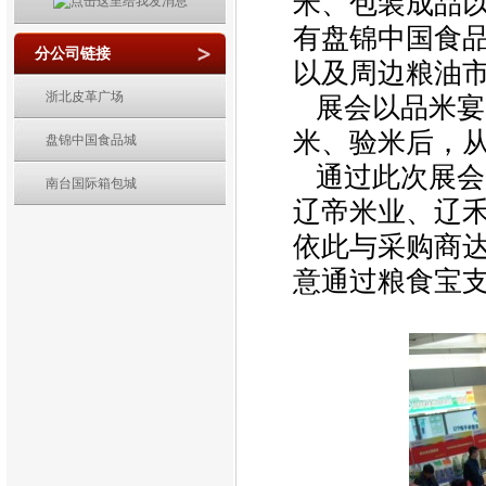
米、包装成品
有盘锦中国食
分公司链接
以及周边粮油
浙北皮革广场
展会以品米宴
米、验米后，
盘锦中国食品城
通过此次展会
南台国际箱包城
辽帝米业、辽
依此与采购商
意通过粮食宝