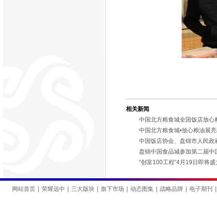
相关新闻
中国北方粮食城全国饭店放心
中国北方粮食城•放心粮油展
中国饭店协会、盘锦市人民政
盘锦中国食品城参加第二届中
“创富100工程”4月19日即将
网站首页
|
荣耀远中
|
三大版块
|
旗下市场
|
动态图集
|
战略品牌
|
电子期刊
|