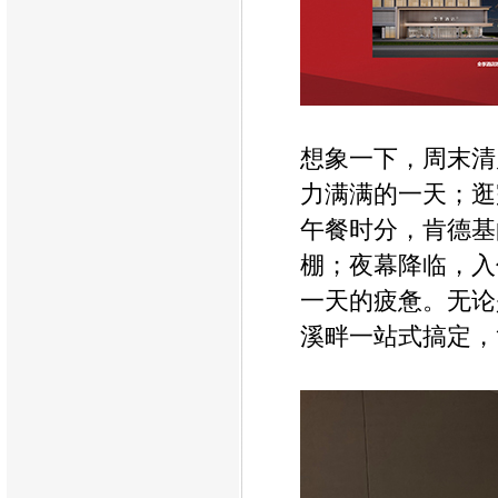
想象一下，周末清
力满满的一天；逛
午餐时分，肯德基
棚；夜幕降临，入
一天的疲惫。无论
溪畔一站式搞定，