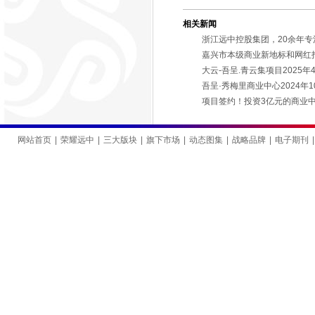
相关新闻
浙江远中控股集团，20余年
嘉兴市本级商业新地标和网红打
大云-吾呈.青云集项目2025年
吾呈·秀梅里商业中心2024年
项目签约！投资3亿元的商业
网站首页
|
荣耀远中
|
三大版块
|
旗下市场
|
动态图集
|
战略品牌
|
电子期刊
|