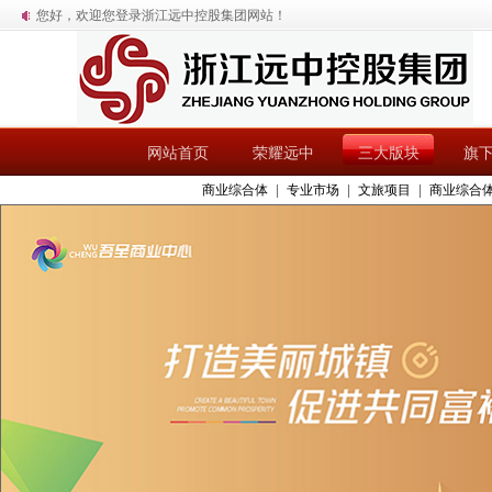
您好，欢迎您登录浙江远中控股集团网站！
网站首页
荣耀远中
三大版块
旗
商业综合体
|
专业市场
|
文旅项目
|
商业综合