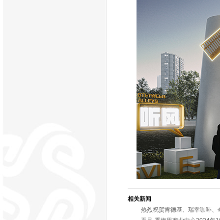
相关新闻
热烈祝贺肯德基、瑞幸咖啡、