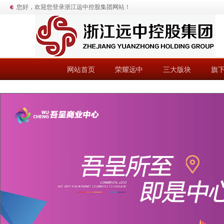
您好，欢迎您登录浙江远中控股集团网站！
网站首页
荣耀远中
三大版块
旗